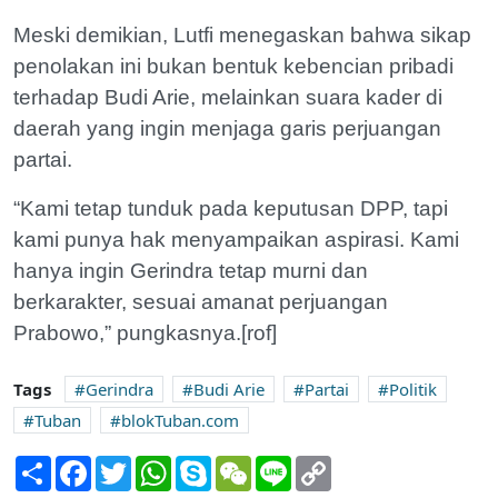
Meski demikian, Lutfi menegaskan bahwa sikap
penolakan ini bukan bentuk kebencian pribadi
terhadap Budi Arie, melainkan suara kader di
daerah yang ingin menjaga garis perjuangan
partai.
“Kami tetap tunduk pada keputusan DPP, tapi
kami punya hak menyampaikan aspirasi. Kami
hanya ingin Gerindra tetap murni dan
berkarakter, sesuai amanat perjuangan
Prabowo,” pungkasnya.[rof]
Tags
Gerindra
Budi Arie
Partai
Politik
Tuban
blokTuban.com
Share
Facebook
Twitter
WhatsApp
Skype
WeChat
Line
Copy
Link