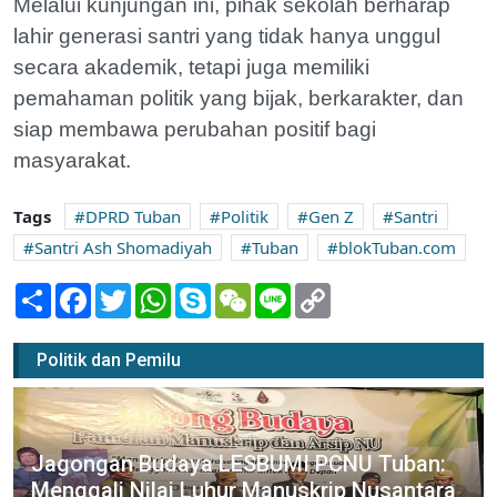
Melalui kunjungan ini, pihak sekolah berharap
lahir generasi santri yang tidak hanya unggul
secara akademik, tetapi juga memiliki
pemahaman politik yang bijak, berkarakter, dan
siap membawa perubahan positif bagi
masyarakat.
Tags
DPRD Tuban
Politik
Gen Z
Santri
Santri Ash Shomadiyah
Tuban
blokTuban.com
Share
Facebook
Twitter
WhatsApp
Skype
WeChat
Line
Copy
Link
Politik dan Pemilu
Jagongan Budaya LESBUMI PCNU Tuban:
Menggali Nilai Luhur Manuskrip Nusantara