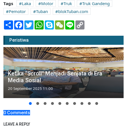
Tags
Laka
Motor
Truk
Truk Gandeng
Pemotor
Tuban
blokTuban.com
Share
Facebook
Twitter
WhatsApp
Skype
WeChat
Line
Copy
Link
Peristiwa
Ketika "Scroll" Menjadi Senjata di Era
Media Sosial
20 September 2025 11:00
0 Comments
LEAVE A REPLY