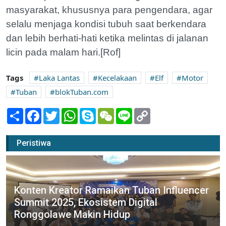
masyarakat, khususnya para pengendara, agar
selalu menjaga kondisi tubuh saat berkendara
dan lebih berhati-hati ketika melintas di jalanan
licin pada malam hari.[Rof]
Tags
Laka Lantas
Kecelakaan
Elf
Motor
Tuban
blokTuban.com
Share
Facebook
Twitter
WhatsApp
Skype
WeChat
Line
Copy
Link
Peristiwa
Konten Kreator Ramaikan Tuban Influencer
Summit 2025, Ekosistem Digital
Ronggolawe Makin Hidup