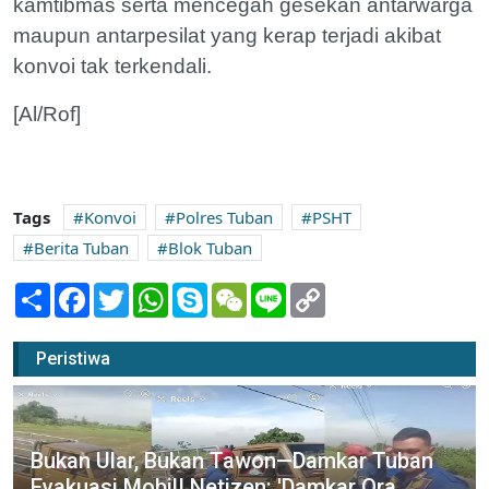
kamtibmas serta mencegah gesekan antarwarga
maupun antarpesilat yang kerap terjadi akibat
konvoi tak terkendali.
[Al/Rof]
Tags
Konvoi
Polres Tuban
PSHT
Berita Tuban
Blok Tuban
Share
Facebook
Twitter
WhatsApp
Skype
WeChat
Line
Copy
Link
Peristiwa
Bukan Ular, Bukan Tawon—Damkar Tuban
Evakuasi Mobil! Netizen: 'Damkar Ora