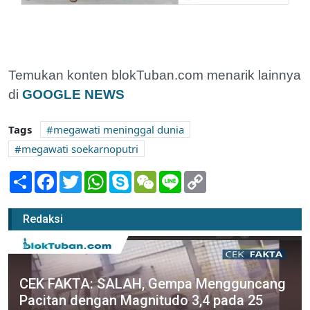
Temukan konten blokTuban.com menarik lainnya
di
GOOGLE NEWS
Tags
megawati meninggal dunia
megawati soekarnoputri
Share
Facebook
Twitter
WhatsApp
Skype
WeChat
Line
Copy
Link
Redaksi
CEK FAKTA: SALAH, Gempa Mengguncang
Pacitan dengan Magnitudo 3,4 pada 25