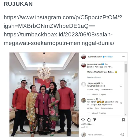
RUJUKAN
https://www.instagram.com/p/C5pbctzPtOM/?
igsh=MXBrbGNmZWhpeDE1aQ==
https://turnbackhoax.id/2023/06/08/salah-
megawati-soekarnoputri-meninggal-dunia/