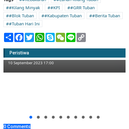
#Kilang Minyak
#KPI
#GRR Tuban
#Blok Tuban
#Kabupaten Tuban
#Berita Tuban
#Tuban Hari Ini
Share
Facebook
Twitter
WhatsApp
Skype
WeChat
Line
Copy
Link
Kolaborasi Bikin Lilin Aroma Terapi untuk
Peristiwa
Ringankan Gejala Stres
10 September 2023 17:00
0 Comments