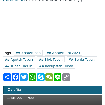
Tags
# Apotek Jaga
# Apotek Juni 2023
# Apotek Tuban
# Blok Tuban
# Berita Tuban
# Tuban Hari Ini
# Kabupaten Tuban
Share
Facebook
Twitter
WhatsApp
Skype
WeChat
Line
Copy
Link
Pemilik Motor Berplat S hingga Tahun 2031
GaleRia
Terancam Pidana dan Denda
03 Juni 2023 17:00