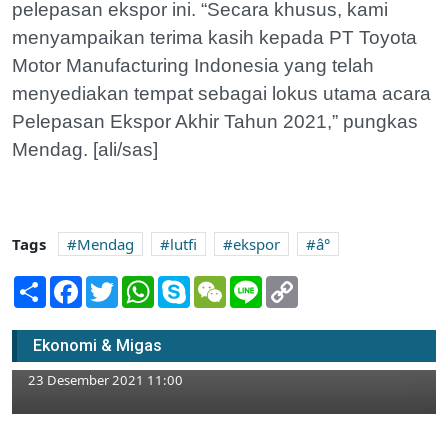
pelepasan ekspor ini. “Secara khusus, kami
menyampaikan terima kasih kepada PT Toyota
Motor Manufacturing Indonesia yang telah
menyediakan tempat sebagai lokus utama acara
Pelepasan Ekspor Akhir Tahun 2021,” pungkas
Mendag. [ali/sas]
Tags
Mendag
lutfi
ekspor
â°
Share
Facebook
Twitter
WhatsApp
Skype
WeChat
Line
Copy
Link
Cek Harga Bahan Pokok Jelang Nataru,
Kapolres Tuban Sebut Ada Sejumlah Harga
Ekonomi & Migas
Naik
23 Desember 2021 11:00