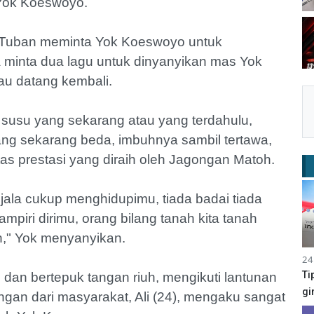
 Yok Koeswoyo.
i Tuban meminta Yok Koeswoyo untuk
minta dua lagu untuk dinyanyikan mas Yok
u datang kembali.
usu yang sekarang atau yang terdahulu,
ng sekarang beda, imbuhnya sambil tertawa,
s prestasi yang diraih oleh Jagongan Matoh.
 jala cukup menghidupimu, tiada badai tiada
piri dirimu, orang bilang tanah kita tanah
an," Yok menyanyikan.
24
Ti
 dan bertepuk tangan riuh, mengikuti lantunan
gi
an dari masyarakat, Ali (24), mengaku sangat