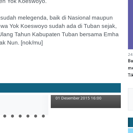
leh Yok Koeswoyo.
l sudah melegenda, baik di Nasional maupun
ahwa Yok Koeswoyo sudah ada di Tuban sejak,
i Ulang Tahun Kabupaten Tuban bersama Emha
ak Nun. [nok/mu]
24
Ba
me
Tik
Terima Rekor Muri, Jagongan
Matoh Belum Berakhir
01 Desember 2015 16:00
, Pelajar Bagi Bunga