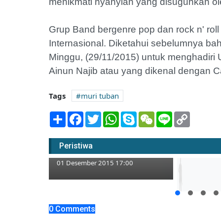
menikmati nyanyian yang disuguhkan o
Grup Band bergenre pop dan rock n' rol
Internasional. Diketahui sebelumnya b
Minggu, (29/11/2015) untuk menghadir
Ainun Najib atau yang dikenal dengan C
Tags
muri tuban
Share
Facebook
Twitter
WhatsApp
Skype
WeChat
Line
Copy
Link
Musim Tanam Tiba, Saatnya
Peristiwa
Gembala Unggas
01 Desember 2015 17:00
ajar Teman
0 Comments
Hari AIDS