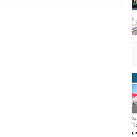
24
Ti
gi