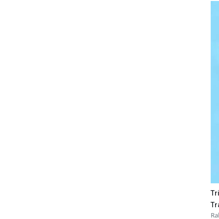
Tr
Tr
Ra