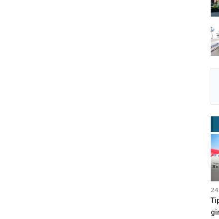
24
Ti
gi