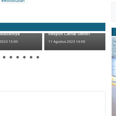
#bloktuban
g di Tuban Belum
Jembatan Darurat Dam Seng
 Syarat, KPU
Dikeluhkan Warga, Begini
 Alasannya
Respon Camat Senori
 2023 15:00
11 Agustus 2023 14:00