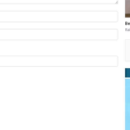
Be
Ra