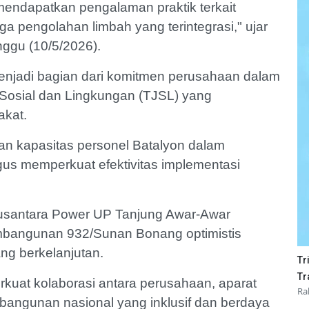
 mendapatkan pengalaman praktik terkait
ga pengolahan limbah yang terintegrasi," ujar
ggu (10/5/2026).
enjadi bagian dari komitmen perusahaan dalam
osial dan Lingkungan (TJSL) yang
akat.
kan kapasitas personel Batalyon dalam
us memperkuat efektivitas implementasi
N Nusantara Power UP Tanjung Awar-Awar
Pembangunan 932/Sunan Bonang optimistis
g berkelanjutan.
Tr
Tr
rkuat kolaborasi antara perusahaan, aparat
Ra
ngunan nasional yang inklusif dan berdaya