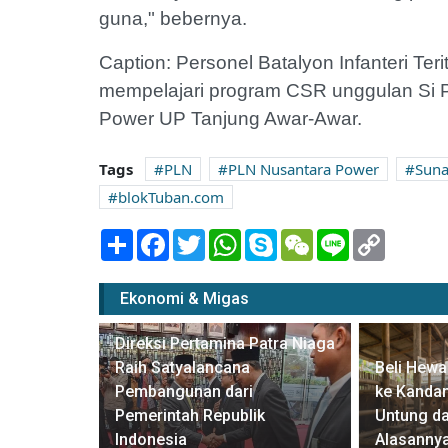
guna," bebernya.
Caption: Personel Batalyon Infanteri T
mempelajari program CSR unggulan Si 
Power UP Tanjung Awar-Awar.
Tags
PLN
PLN Nusantara Power
Sun
blokTuban.com
Share
Facebook
Twitter
WhatsApp
Skype
WeChat
Line
Copy
Link
Ekonomi & Migas
aga
 14
Direksi Pertamina Patra Niaga
pkan Lebih
Raih Satyalancana
Beli Hew
er Avtur
Pembangunan dari
ke Kandan
Pemerintah Republik
Untung da
2026
Indonesia
Alasanny