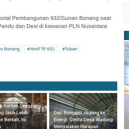
eritorial Pembangunan 932/Sunan Bonang saat
Pandu dan Desi di kawasan PLN Nusantara
an Bonang
Yonif TP 932
Tuban
an Kurban Langsung
g Jauh Lebih
Dari Bonggol Jagung ke
n Berkah, Ini
Energi: Cerita Desa Wadung
a
Menyalakan Harapan