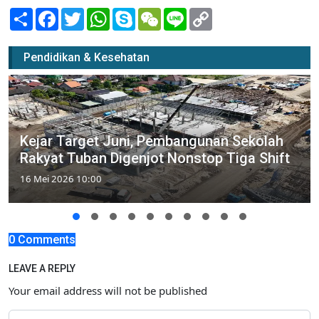
Share
Facebook
Twitter
WhatsApp
Skype
WeChat
Line
Copy
Link
Pendidikan & Kesehatan
Kejar Target Juni, Pembangunan Sekolah
Rakyat Tuban Digenjot Nonstop Tiga Shift
16 Mei 2026 10:00
0 Comments
LEAVE A REPLY
Your email address will not be published