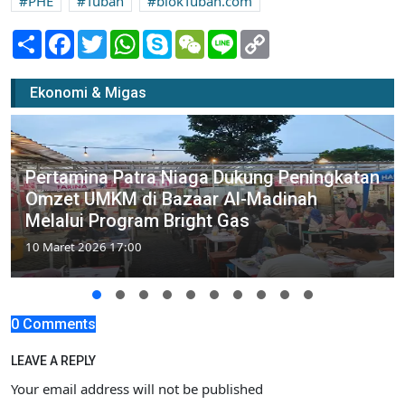
PHE
Tuban
blokTuban.com
Share
Facebook
Twitter
WhatsApp
Skype
WeChat
Line
Copy
Link
Ekonomi & Migas
Pertamina Patra Niaga Dukung Peningkatan
Omzet UMKM di Bazaar Al-Madinah
Melalui Program Bright Gas
10 Maret 2026 17:00
0 Comments
LEAVE A REPLY
Your email address will not be published