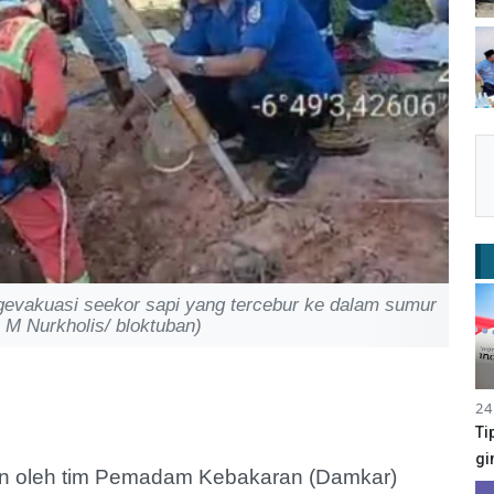
evakuasi seekor sapi yang tercebur ke dalam sumur
: M Nurkholis/ bloktuban)
24
Ti
gi
tkan oleh tim Pemadam Kebakaran (Damkar)