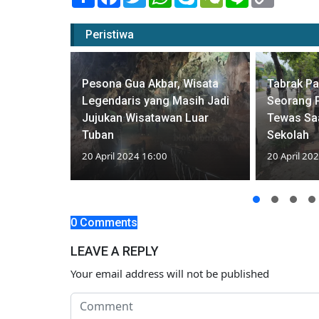
Link
Peristiwa
Pesona Gua Akbar, Wisata
Tabrak P
n, Surga
Legendaris yang Masih Jadi
Seorang P
an
Jujukan Wisatawan Luar
Tewas Sa
iongkok
Tuban
Sekolah
20 April 2024 16:00
20 April 20
0 Comments
LEAVE A REPLY
Your email address will not be published