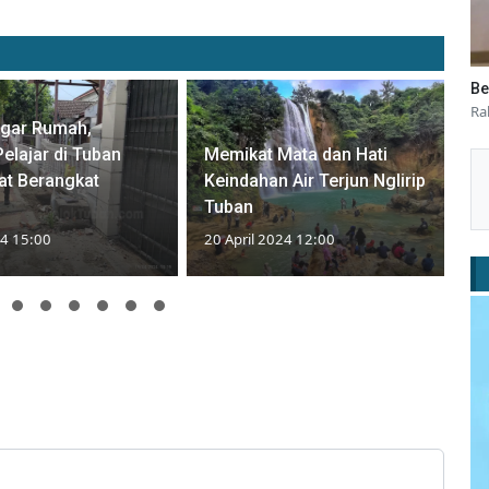
Be
Ra
agar Rumah,
elajar di Tuban
Memikat Mata dan Hati
at Berangkat
Keindahan Air Terjun Nglirip
Tuban
24 15:00
20 April 2024 12:00