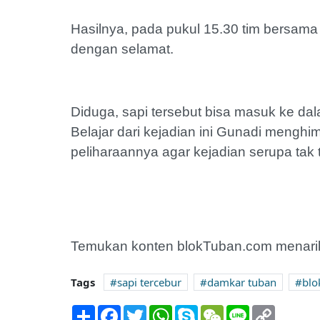
Hasilnya, pada pukul 15.30 tim bersam
dengan selamat.
Diduga, sapi tersebut bisa masuk ke d
Belajar dari kejadian ini Gunadi mengh
peliharaannya agar kejadian serupa tak t
Temukan konten blokTuban.com menarik
Tags
sapi tercebur
damkar tuban
blo
Share
Facebook
Twitter
WhatsApp
Skype
WeChat
Line
Copy