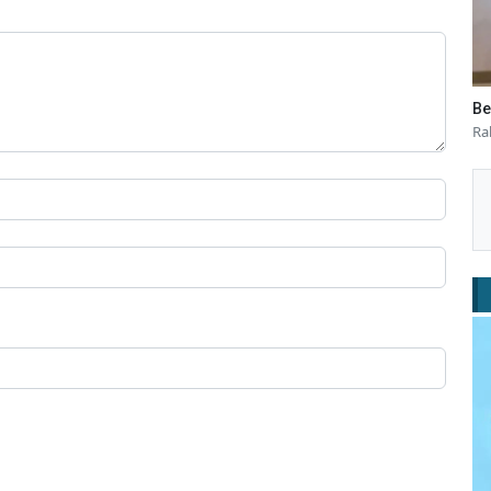
Be
Ra