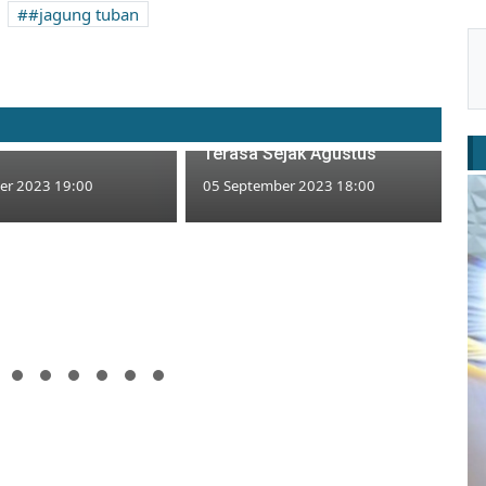
#jagung tuban
song GGR Tuban
akar, Difungsikan
Harga Beras di Tuban
itar untuk Gembala
Tembus Rp15 Ribu, Kenaikan
Terasa Sejak Agustus
er 2023 19:00
05 September 2023 18:00