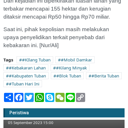
Dari kejadian ini diperkirakan luasan lahan yang
terbakar mencapai 155 hektar dan kerugian
ditaksir mencapai Rp50 hingga Rp70 miliar.
Saat ini, pihak kepolisian masih melakukan
upaya penyelidikan terkait penyebab dari
kebakaran ini. [Nur/Ali]
Tags
#KIlang Tuban
#Mobil Damkar
#Kebakaran Lahan
#Kilang Minyak
#Kabupaten Tuban
#Blok Tuban
#Berita Tuban
#Tuban Hari Ini
Share
Facebook
Twitter
WhatsApp
Skype
WeChat
Line
Copy
Link
Puting Beliung Mulai Terjang Tuban, Rumah
Peristiwa
Warga Ambruk
05 September 2023 15:00