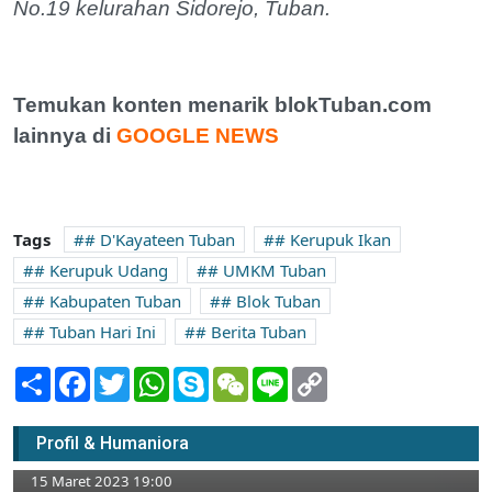
No.19 kelurahan Sidorejo, Tuban.
Temukan konten menarik blokTuban.com
lainnya di
GOOGLE NEWS
Tags
# D'Kayateen Tuban
# Kerupuk Ikan
# Kerupuk Udang
# UMKM Tuban
# Kabupaten Tuban
# Blok Tuban
# Tuban Hari Ini
# Berita Tuban
Share
Facebook
Twitter
WhatsApp
Skype
WeChat
Line
Copy
Link
Askab PSSI Tuban Siapkan Diri Untuk
Profil & Humaniora
Menjaring Bibit Sepak Bola Wanita
15 Maret 2023 19:00