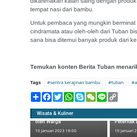
dikarenakan kalah saing dengan produk-p
tempat nasi dari bambu.
Untuk pembaca yang mungkin berminat u
cindramata atau oleh-oleh dari Tuban b
sana bisa ditemui banyak produk dari ke
Temukan konten Berita Tuban menarik
Tags
sentra kerajinan bambu
tuban
Share
Facebook
Twitter
WhatsApp
Skype
WeChat
Line
Copy
Link
Pertamina EP Asset 4
Sukowati Tanggapi
Ramai Pe
Wisata & Kuliner
Penutupan Akses CPA Mudi
Kode Sapi
oleh Warga
Peternak 
10 Januari 2023 18:00
10 Januari 
endang