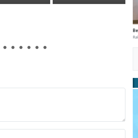
Be
Ra