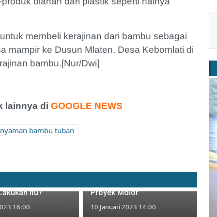
roduk olahan dari plastik seperti halnya
ntuk membeli kerajinan dari bambu sebagai
isa mampir ke Dusun Mlaten, Desa Kebomlati di
rajinan bambu.[Nur/Dwi]
 lainnya di
GOOGLE NEWS
anyaman bambu tuban
Didemo Pemuda Pancasila,
lepasan Ear Tag
Pemkab Tuban Salahkan
 di Tuban, Bolehkah
Rekanan yang Sebabkan
Lakukan Itu?
Proyek Molor
2023 16:00
10 Januari 2023 14:00