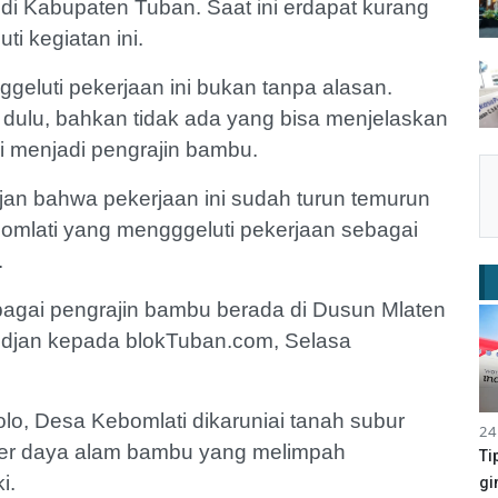
 di Kabupaten Tuban. Saat ini erdapat kurang
i kegiatan ini.
geluti pekerjaan ini bukan tanpa alasan.
i dulu, bahkan tidak ada yang bisa menjelaskan
i menjadi pengrajin bambu.
an bahwa pekerjaan ini sudah turun temurun
mlati yang mengggeluti pekerjaan sebagai
.
bagai pengrajin bambu berada di Dusun Mlaten
nidjan kepada blokTuban.com, Selasa
o, Desa Kebomlati dikaruniai tanah subur
24
er daya alam bambu yang melimpah
Ti
i.
gi