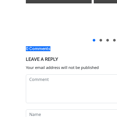
m Banyak
atunya
0 Comments
LEAVE A REPLY
Your email address will not be published