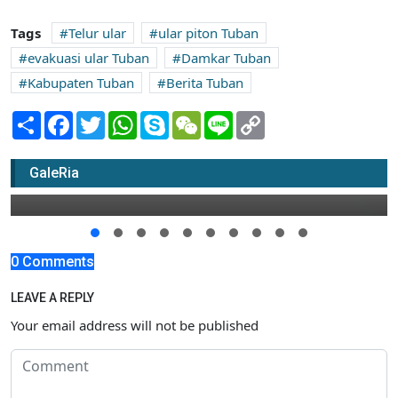
Tags
Telur ular
ular piton Tuban
evakuasi ular Tuban
Damkar Tuban
Kabupaten Tuban
Berita Tuban
Share
Facebook
Twitter
WhatsApp
Skype
WeChat
Line
Copy
Link
Lokasi Bunuh Diri Janda 45 Tahun di Tuban
GaleRia
25 Juli 2022 14:30
0 Comments
LEAVE A REPLY
Your email address will not be published