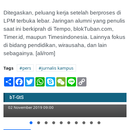
Ditegaskan, peluang kerja setelah berproses di
LPM terbuka lebar. Jaringan alumni yang penulis
saat ini berkiprah di Tempo, blokTuban.com,
Timer.id, maupun Timesindonesia. Lainnya fokus
di bidang pendidikan, wirausaha, dan lain
sebagainya. [ali/rom]
Tags
pers
jurnalis kampus
Share
Facebook
Twitter
WhatsApp
Skype
WeChat
Line
Copy
Link
Diklatsar Jurnalistik, Majalah Blantika
bT-GtS
SMAN 1 Rengel Fokus Materi News
02 November 2019 09:00