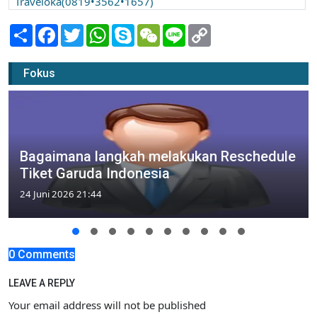
Traveloka(0819•3562•1657)
Share
Facebook
Twitter
WhatsApp
Skype
WeChat
Line
Copy
Link
Fokus
Bagaimana langkah melakukan Reschedule
Tiket Garuda Indonesia
24 Juni 2026 21:44
0 Comments
LEAVE A REPLY
Your email address will not be published