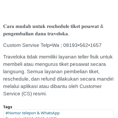
𝐂𝐚𝐫𝐚 𝐦𝐮𝐝𝐚𝐡 𝐮𝐧𝐭𝐮𝐤 𝐫𝐞𝐬𝐜𝐡𝐞𝐝𝐮𝐥𝐞 𝐭𝐢𝐤𝐞𝐭 𝐩𝐞𝐬𝐚𝐰𝐚𝐭 &
𝐩𝐞𝐧𝐠𝐞𝐦𝐛𝐚𝐥𝐢𝐚𝐧 𝐝𝐚𝐧𝐚 𝐭𝐫𝐚𝐯𝐞𝐥𝐨𝐤𝐚.
Custom Servise Telp•Wa ; 08193•562•1657
Traveloka tidak memiliki layanan teller fisik untuk
membeli atau mengurus tiket pesawat secara
langsung. Semua layanan pembelian tiket,
reschedule, dan refund dilakukan secara mandiri
melalui aplikasi atau dibantu oleh Customer
Service (CS) resmi.
Tags
Nomor telepon & WhatsApp