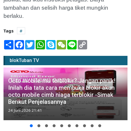
tambahan dan selisih harga tiket mungkin
berlaku.
Tags
Share
Facebook
Twitter
WhatsApp
Skype
WeChat
Line
Copy
Link
blokTuban TV
Octo mobile-mu terblokir? Jangan panik!
Inilah dia tata cara membuka blokir akun
octo mobile cimb niaga terblokir -Simak
Berikut Penjelasannya
24 Juni 2026 21:41