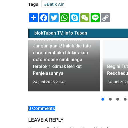
Tags
Batik Air
Share
Facebook
Twitter
WhatsApp
Skype
WeChat
Line
Copy
Link
blokTuban TV, Info Tuban
Octo mobile-mu terblokir?
Jangan panik! Inilah dia tata
cara membuka blokir akun
octo mobile cimb niaga
ank Jago
terblokir -Simak Berikut
Begini Tut
h password
Penjelasannya
Reschedule
24 Juni 2026 21:41
24 Juni 202
0 Comments
LEAVE A REPLY