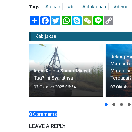
Tags
tuban
bt
bloktuban
demo
Share
Facebook
Twitter
WhatsApp
Skype
WeChat
Line
Copy
Link
Kebijakan
Jelang Ha
: Jejak
Mampukah 
ia yang
Ingin Kelola Sumur Minyak
Migas Ind
ir
Tua? Ini Syaratnya
Tercapai?
07 Oktober 2025 06:54
07 Oktober
0 Comments
LEAVE A REPLY