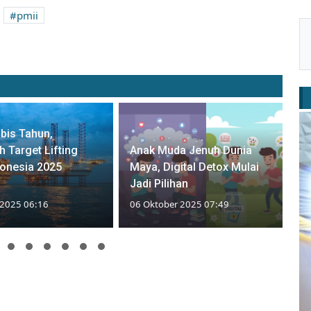
pmii
bis Tahun,
Target Lifting
Anak Muda Jenuh Dunia
onesia 2025
Maya, Digital Detox Mulai
Jadi Pilihan
 2025 06:16
06 Oktober 2025 07:49