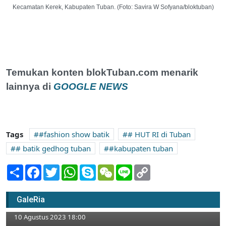
Kecamatan Kerek, Kabupaten Tuban. (Foto: Savira W Sofyana/bloktuban)
Temukan konten blokTuban.com menarik
lainnya di
GOOGLE NEWS
Tags
#fashion show batik
# HUT RI di Tuban
# batik gedhog tuban
#kabupaten tuban
Share
Facebook
Twitter
WhatsApp
Skype
WeChat
Line
Copy
Link
Kondisi Terkini Jalur Pantura Tuban Saat
GaleRia
Haul Sunan Bonang
10 Agustus 2023 18:00