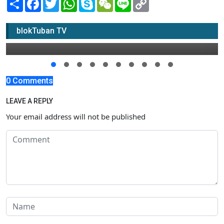
Share
Facebook
Twitter
WhatsApp
Skype
WeChat
Line
Copy
Link
Puncak HPN 2022 | PWI Award
blokTuban TV
23 Maret 2022 11:00
0 Comments
LEAVE A REPLY
Your email address will not be published