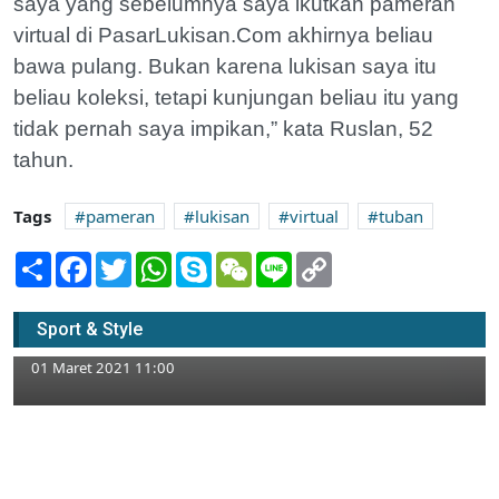
saya yang sebelumnya saya ikutkan pameran
virtual di PasarLukisan.Com akhirnya beliau
bawa pulang. Bukan karena lukisan saya itu
beliau koleksi, tetapi kunjungan beliau itu yang
tidak pernah saya impikan,” kata Ruslan, 52
tahun.
Tags
pameran
lukisan
virtual
tuban
Share
Facebook
Twitter
WhatsApp
Skype
WeChat
Line
Copy
Link
Dua Atlet Sepeda Balap Tuban Tunjukkan
Sport & Style
Kelasnya di Jombang
01 Maret 2021 11:00