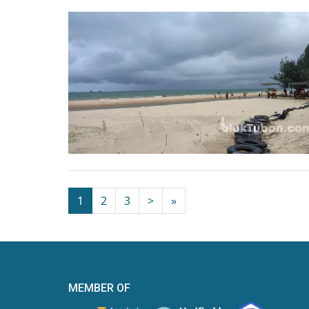
1
2
3
>
»
MEMBER OF