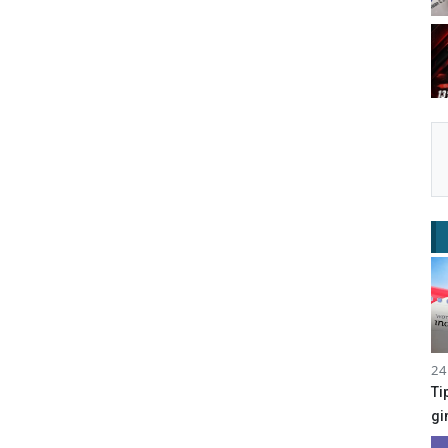
24
Ti
gi