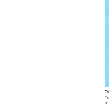
Tr
Tr
Ra