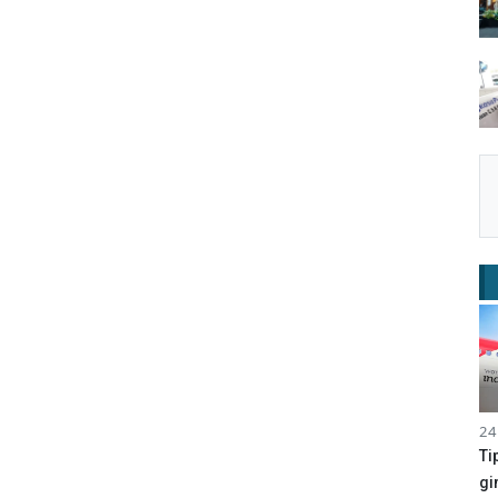
24
Ti
gi