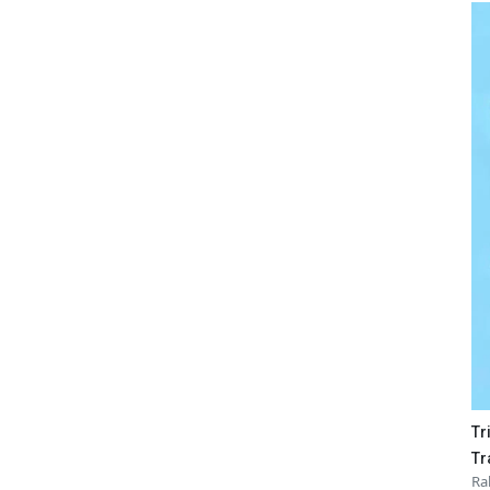
Tr
Tr
Ra