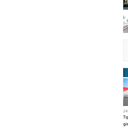
24
Ti
gi