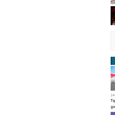
24
Ti
gi