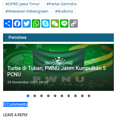
DPRD Jawa Timur
Partai Gerindra
Wawasan Kebangsaan
Budiono
Share
Facebook
Twitter
WhatsApp
Skype
WeChat
Line
Copy
Link
Peristiwa
Turba di Tuban, PWNU Jatim Kumpulkan 5
PCNU
29 November 2025 08:00
0 Comments
LEAVE A REPLY