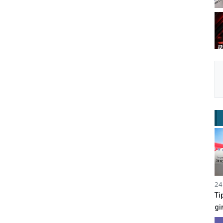
24
Ti
gi