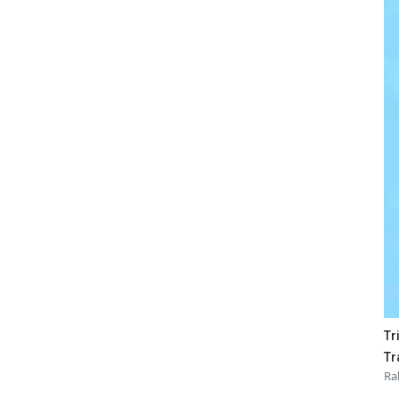
Tr
Tr
Ra