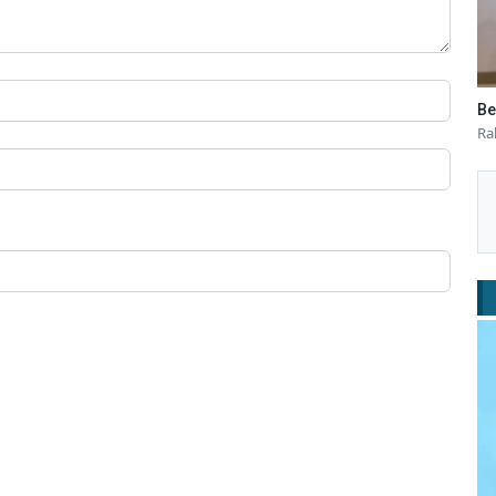
Be
Ra