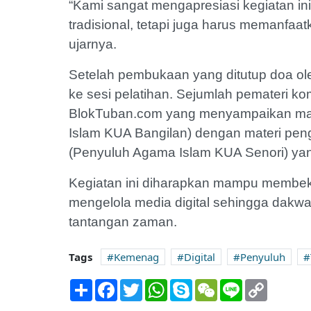
“Kami sangat mengapresiasi kegiatan in
tradisional, tetapi juga harus memanfaat
ujarnya.
Setelah pembukaan yang ditutup doa ole
ke sesi pelatihan. Sejumlah pemateri kom
BlokTuban.com yang menyampaikan mater
Islam KUA Bangilan) dengan materi penge
(Penyuluh Agama Islam KUA Senori) yan
Kegiatan ini diharapkan mampu membe
mengelola media digital sehingga dakwah
tantangan zaman.
Tags
Kemenag
Digital
Penyuluh
Share
Facebook
Twitter
WhatsApp
Skype
WeChat
Line
Copy
Link