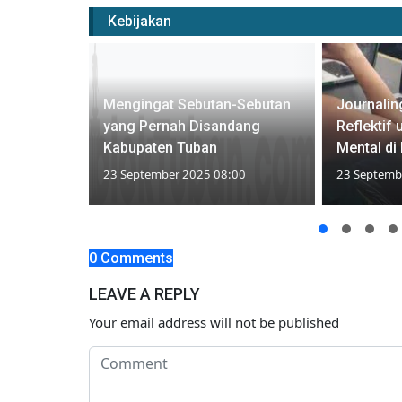
Kebijakan
enu Tewas
Mengingat Sebutan-Sebutan
Journalin
ng yang
yang Pernah Disandang
Reflektif
Kabupaten Tuban
Mental di
:00
23 September 2025 08:00
23 Septemb
0 Comments
LEAVE A REPLY
Your email address will not be published