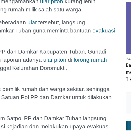
li mengamankan
ular piton
kurang lebih
rong rumah milik salah satu warga.
keberadaan
ular
tersebut, langsung
amkar Tuban guna meminta bantuan
evakuasi
 PP dan Damkar Kabupaten Tuban, Gunadi
24
n laporan adanya
ular piton
di
lorong rumah
Ba
ggal Kelurahan Doromukti,
me
Tik
s pemilik rumah dan warga sekitar, sehingga
 Satuan Pol PP dan Damkar untuk dilakukan
 tim Satpol PP dan Damkar Tuban langsung
asi kejadian dan melakukan upaya evakuasi