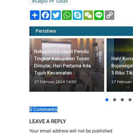
Satpol PP Tuban
Share
Facebook
Twitter
WhatsApp
Skype
WeChat
Line
Copy
Link
Peristiwa
rakat
Rekapitulasi Hasil Pemilu
gin
Tingkat Kabupaten Tuban
Hah! Kons
Saat Awan
Dimulai, Hari Pertama Ada
Bojonego
Tujuh Kecamatan
5 Ribu Ti
27 Februari 2024 14:00
27 Februari
0 Comments
LEAVE A REPLY
Your email address will not be published