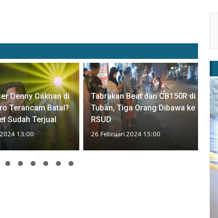
er Denny Caknan di
Tabrakan Beat dan CB150R di
ro Terancam Batal?
Tuban, Tiga Orang Dibawa ke
ket Sudah Terjual
RSUD
 2024 13:00
26 Februari 2024 15:00