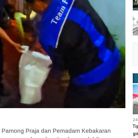
24
Ti
si Pamong Praja dan Pemadam Kebakaran
gi