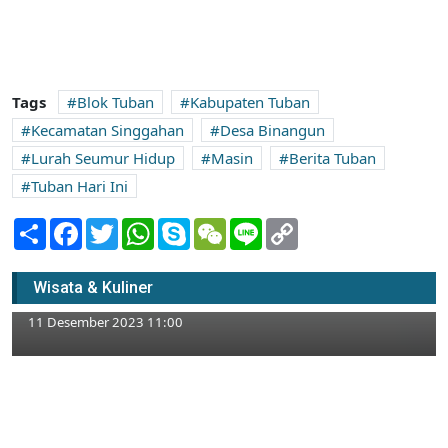
Tags
Blok Tuban
Kabupaten Tuban
Kecamatan Singgahan
Desa Binangun
Lurah Seumur Hidup
Masin
Berita Tuban
Tuban Hari Ini
Share
Facebook
Twitter
WhatsApp
Skype
WeChat
Line
Copy
Link
Desa Tingkis Tuban dan Cerita Pejuang
Wisata & Kuliner
Menangkis Kejaran Belanda
11 Desember 2023 11:00