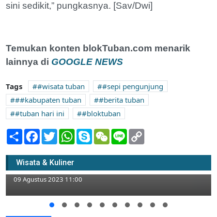
sini sedikit,” pungkasnya. [Sav/Dwi]
Temukan konten blokTuban.com menarik
lainnya di
GOOGLE NEWS
Tags
#wisata tuban
#sepi pengunjung
##kabupaten tuban
#berita tuban
#tuban hari ini
#bloktuban
Share
Facebook
Twitter
WhatsApp
Skype
WeChat
Line
Copy
Link
Resep Oseng Cumi Kecombrang Mantab
Wisata & Kuliner
Teman Makan Nasi
09 Agustus 2023 11:00