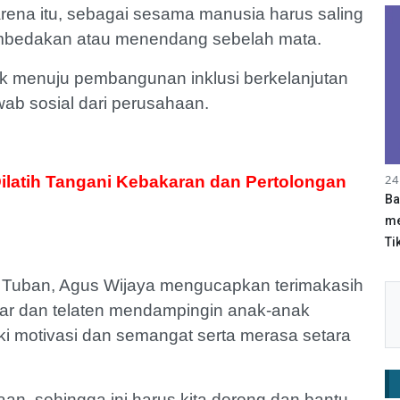
karena itu, sebagai sesama manusia harus saling
embedakan atau menendang sebelah mata.
uk menuju pembangunan inklusi berkelanjutan
awab sosial dari perusahaan.
24
latih Tangani Kebakaran dan Pertolongan
Ba
me
Tik
 Tuban, Agus Wijaya mengucapkan terimakasih
ar dan telaten mendampingin anak-anak
i motivasi dan semangat serta merasa setara
n, sehingga ini harus kita dorong dan bantu.