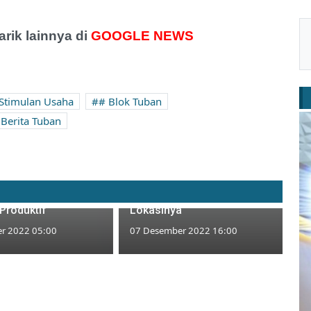
ik lainnya di
GOOGLE NEWS
Stimulan Usaha
# Blok Tuban
 Berita Tuban
Belasan Paguyuban Seni
olusi Udara, Satu
Thak-Thakan Tuban Bakal
uban Diberi 125
Gelar Karya Galang Dana, Ini
Produktif
Lokasinya
r 2022 05:00
07 Desember 2022 16:00