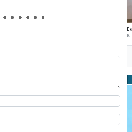
Be
Ra