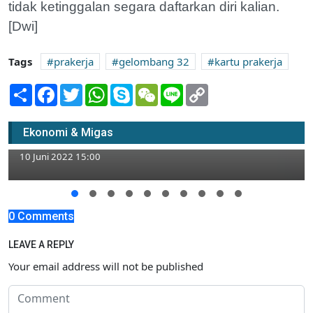
tidak ketinggalan segara daftarkan diri kalian.
[Dwi]
Tags
prakerja
gelombang 32
kartu prakerja
Share
Facebook
Twitter
WhatsApp
Skype
WeChat
Line
Copy
Link
Kelola Cafe Inklusi 3 Bulan, Disabilitas
Ekonomi & Migas
Tuban Mengeluh Sepi
10 Juni 2022 15:00
0 Comments
LEAVE A REPLY
Your email address will not be published