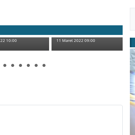
uku Pelajaran SDN
Kali Kedua Polres Tuban Raih
Kerek Terendam
Penghargaan dari Kemenpan
RB
022 10:00
11 Maret 2022 09:00