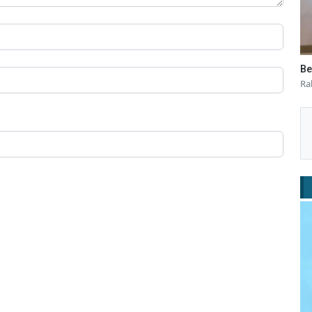
Be
Ra