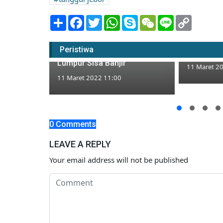
Share
Facebook
Twitter
WhatsApp
Skype
WeChat
Line
Copy
Link
Ratusan B
Libur Dua Hari, Siswa SDN
Padasan 
Peristiwa
Padasan Kerek Bersihkan
Banjir
Lumpur Sisa Banjir
11 Maret 2
anjung
11 Maret 2022 11:00
ri Bupati
0 Comments
LEAVE A REPLY
Your email address will not be published