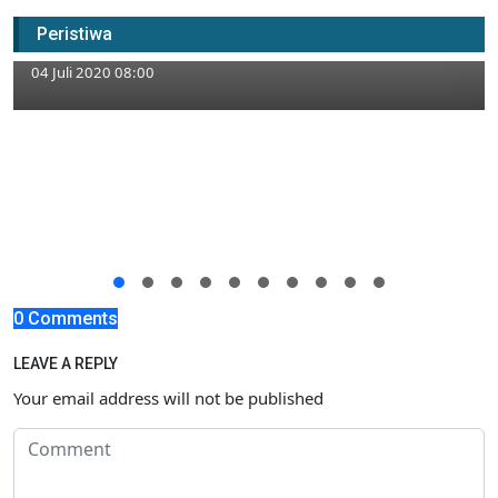
Tambah Dua Perempuan Positif, Kasus
Peristiwa
Corona di Tuban Belum Berhenti
04 Juli 2020 08:00
0 Comments
LEAVE A REPLY
Your email address will not be published