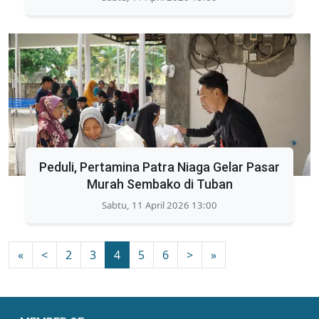
Peduli, Pertamina Patra Niaga Gelar Pasar
Murah Sembako di Tuban
Sabtu, 11 April 2026 13:00
«
<
2
3
4
5
6
>
»