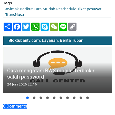
Tags
Simak Berikut Cara Mudah Reschedule Tiket pesawat
TransNusa
Share
Facebook
Twitter
WhatsApp
Skype
WeChat
Line
Copy
Link
Bloktubantv.com, Layanan, Berita Tuban
Cara mengatasi BWS mobile Terblokir
salah password
24 Juni 2026 22:16
0 Comments