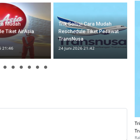
ara Mudah
Trik Solusi Cara Mudah
e Tiket AirAsia
Reschedule Tiket Pesawat
TransNusa
6 21:46
24 Juni 2026 21:42
Tr
Tr
Ra