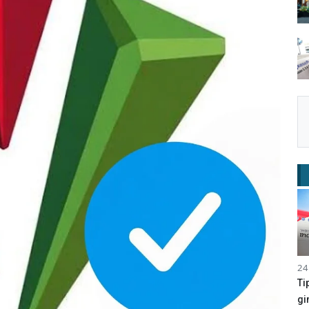
24
Ti
gi