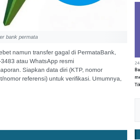
ter bank permata
debet namun transfer gagal di PermataBank,
6-3483 atau WhatsApp resmi
24
oran. Siapkan data diri (KTP, nomor
Ba
me
t/nomor referensi) untuk verifikasi. Umumnya,
Tik