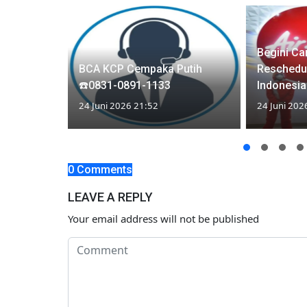
Begini C
BCA KCP Cempaka Putih
Reschedul
raveloka
☎️0831-0891-1133
Indonesia
24 Juni 2026 21:52
24 Juni 202
0 Comments
LEAVE A REPLY
Your email address will not be published