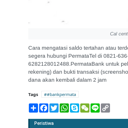
Cal cen
Cara mengatasi saldo tertahan atau ter
segera hubungi PermataTel di 0821-63
6282128012488.PermataBank untuk pelap
rekening) dan bukti transaksi (screensho
dana akan kembali dalam 2 jam
Tags
#bankpermata
Share
Facebook
Twitter
WhatsApp
Skype
WeChat
Line
Copy
Link
Peristiwa