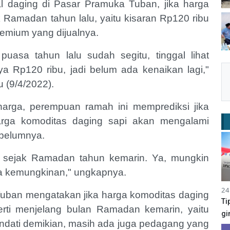
al daging di Pasar Pramuka Tuban, jika harga
 Ramadan tahun lalu, yaitu kisaran Rp120 ribu
premium yang dijualnya.
puasa tahun lalu sudah segitu, tinggal lihat
a Rp120 ribu, jadi belum ada kenaikan lagi,"
 (9/4/2022).
harga, perempuan ramah ini memprediksi jika
 harga komoditas daging sapi akan mengalami
sebelumnya.
a sejak Ramadan tahun kemarin. Ya, mungkin
nya kemungkinan," ungkapnya.
24
Tuban mengatakan jika harga komoditas daging
Ti
rti menjelang bulan Ramadan kemarin, yaitu
gi
endati demikian, masih ada juga pedagang yang