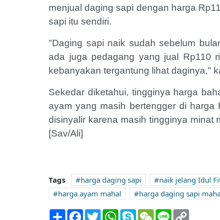
menjual daging sapi dengan harga Rp110.
sapi itu sendiri.
"Daging sapi naik sudah sebelum bulan
ada juga pedagang yang jual Rp110 
kebanyakan tergantung lihat daginya," 
Sekedar diketahui, tingginya harga ba
ayam yang masih bertengger di harga Rp
disinyalir karena masih tingginya mina
[Sav/Ali]
Tags
harga daging sapi
naik jelang Idul Fi
harga ayam mahal
harga daging sapi maha
Share
Facebook
Twitter
WhatsApp
Skype
WeChat
Line
Copy