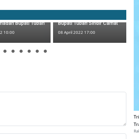
an BMKG Fenomena
Tenda Safari Ramadan Roboh
ng Robohkan Tenda
Diterjang Angin Kencang,
madan Bupati Tuban
Bupati Tuban Sindir Camat
22 10:00
08 April 2022 17:00
Tr
Tr
Ra