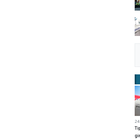
24
Ti
gi