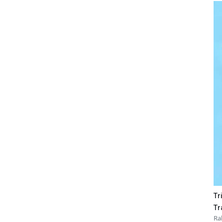
Tr
Tr
Ra